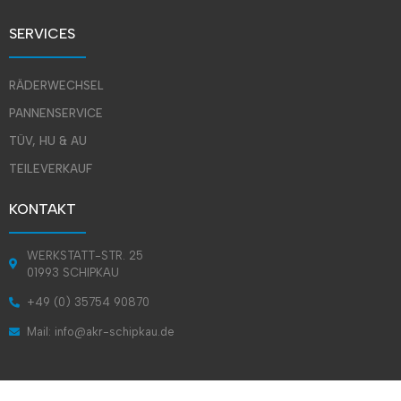
SERVICES
RÄDERWECHSEL
PANNENSERVICE
TÜV, HU & AU
TEILEVERKAUF
KONTAKT
WERKSTATT-STR. 25
01993 SCHIPKAU
+49 (0) 35754 90870
Mail: info@akr-schipkau.de