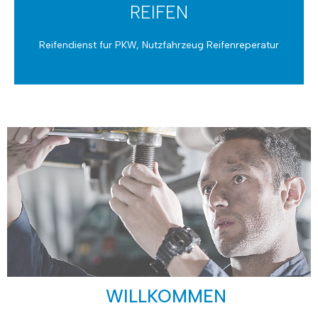
REIFEN
Reifendienst fur PKW, Nutzfahrzeug Reifenreperatur
REIFEN
Erneuern und Instandsetzen
WILLKOMMEN